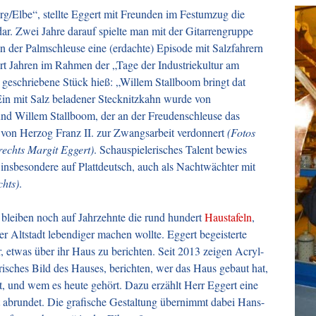
/Elbe“, stellte Eggert mit Freunden im Festumzug die
dar. Zwei Jahre darauf spielte man mit der Gitarrengruppe
n der Palmschleuse eine (erdachte) Episode mit Salzfahrern
t Jahren im Rahmen der „Tage der Industriekultur am
 geschriebene Stück hieß: „Willem Stallboom bringt dat
in mit Salz beladener Stecknitzkahn wurde von
 und Willem Stallboom, der an der Freudenschleuse das
e von Herzog Franz II. zur Zwangsarbeit verdonnert
(Fotos
rechts Margit Eggert)
. Schauspielerisches Talent bewies
 insbesondere auf Plattdeutsch, auch als Nachtwächter mit
chts)
.
leiben noch auf Jahrzehnte die rund hundert
Haustafeln
,
er Altstadt lebendiger machen wollte. Eggert begeisterte
, etwas über ihr Haus zu berichten. Seit 2013 zeigen Acryl-
risches Bild des Hauses, berichten, wer das Haus gebaut hat,
t, und wem es heute gehört. Dazu erzählt Herr Eggert eine
t abrundet. Die grafische Gestaltung übernimmt dabei Hans-