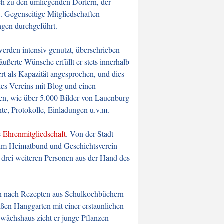
ch zu den umliegenden Dörfern, der
). Gegenseitige
Mitgliedschaften
ngen durchgeführt.
erden intensiv genutzt, überschrieben
äußerte Wünsche erfüllt er stets innerhalb
t als Kapazität angesprochen, und dies
des Vereins mit Blog und einen
eien, wie über 5.000 Bilder von Lauenburg
te, Protokolle, Einladungen u.v.m.
e
Ehrenmitgliedschaft
. Von der Stadt
t im Heimatbund und Geschichtsverein
 drei weiteren Personen aus der Hand des
ten nach Rezepten aus Schulkochbüchern –
oßen Hanggarten mit einer erstaunlichen
ewächshaus zieht er junge Pflanzen