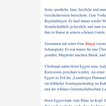
Seine sportliche, faire, herzliche und im
Geschichtsverein bereicherte. Gute Vorha
Begründungen. Er fand immer wieder Weg
freundschaftlich, ja herzlich, und man 
ihm zu Hause in seinem schönen Garten. D
Zusammen mit seiner Frau
Margit
(versto
Schauspieler. Er war immer für eine Über
gestaltet, Mitglieder machten Musik, und 
Überhaupt nahm Horst Eggert seine Aufga
Kreisverein gerechnet werden. An erster S
Eggert ist Teil der „Launborger Plattsna
ein fröhlicher Sonntagnachmittag im Kul
und der Albinus-Gemeinschaftsschule La
Horst Eggert hatte viele Pläne im Kopf. 
ihm auch geglückt, auch, dass der Name g