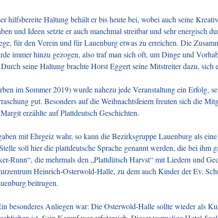
mer hilfsbereite Haltung behält er bis heute bei, wobei auch seine Kreat
ben und Ideen setzte er auch manchmal streitbar und sehr energisch du
e, für den Verein und für Lauenburg etwas zu erreichen. Die Zusam
wurde immer hinzu gezogen, also traf man sich oft, um Dinge und Vorh
urch seine Haltung brachte Horst Eggert seine Mitstreiter dazu, sich e
rben im Sommer 2019) wurde nahezu jede Veranstaltung ein Erfolg, sei 
raschung gut. Besonders auf die Weihnachtsfeiern freuten sich die Mitg
Margit erzählte auf Plattdeutsch Geschichten.
ben mit Ehrgeiz wahr, so kann die Bezirksgruppe Lauenburg als eine 
telle soll hier die plattdeutsche Sprache genannt werden, die bei ihm g
cker-Runn“, die mehrmals den „Plattdütsch Harvst“ mit Liedern und Ged
turzentrum Heinrich-Osterwold-Halle, zu dem auch Kinder der Ev. Sch
uenburg beitrugen.
Ein besonderes Anliegen war: Die Osterwold-Halle sollte wieder als Kul
eblieben ist. Sein Kampf war erfolgreich. Dieser vormalige Hotel-Saal 