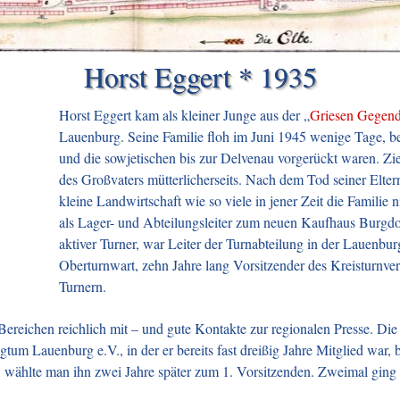
Horst Eggert * 1935
Horst Eggert kam als kleiner Junge aus der „
Griesen Gegen
Lauenburg. Seine Familie floh im Juni 1945 wenige Tage, b
und die
sowjetischen bis zur Delvenau vorgerückt waren. Zie
des Großvaters mütterlicherseits. Nach dem Tod seiner Elte
kleine Landwirtschaft wie so viele in jener Zeit die Familie 
als Lager- und Abteilungsleiter zum neuen Kaufhaus Burgdorff
aktiver Turner, war Leiter der Turnabteilung in der Lauenbur
Oberturnwart, zehn Jahre lang Vorsitzender des Kreisturnve
Turnern.
 Bereichen reichlich mit – und gute Kontakte zur regionalen Presse. D
m Lauenburg e.V., in der er bereits fast dreißig Jahre Mitglied war, b
, wählte man ihn zwei Jahre später zum 1. Vorsitzenden. Zweimal ging er