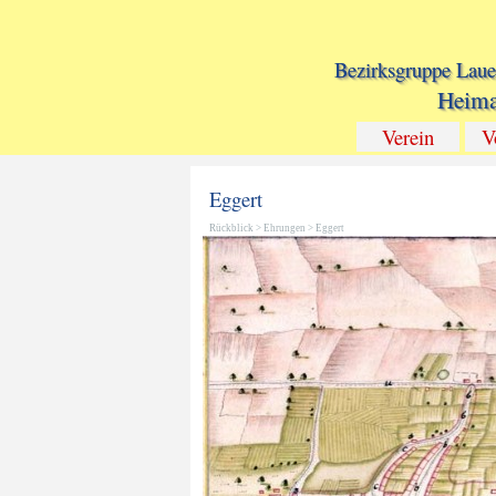
Direkt zum Seiteninhalt
Bezirksgruppe Laue
Heima
Verein
V
Eggert
Rückblick
>
Ehrungen
>
Eggert