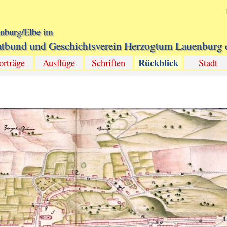
Menü überspringen
nburg/Elbe im
tbund und Geschichtsverein Herzogtum Lauenburg e
Menü überspringen
Rückblick
▼
orträge
▼
Ausflüge
Schriften
▼
Stadt