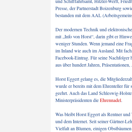
und Schifffahrtsamt, Hitzler-Werft, Fri
Presse, der Partnerstadt Boizenburg sow
bestanden mit dem AAL (Arbeitsgemeinsch
Der modernen Technik und elektronischen
mit „Info von Horst“, darin gibt er Hinwe
weniger Stunden. Wenn jemand eine Frage
im Inland wie auch im Ausland. Mit fachl
Facebook-Eintrag. Für seine Nachfolger h
aus über hundert Jahren, Präsentationen,
Horst Eggert gelang es, die Mitgliederza
wurde er bereits mit dem Ehrenteller fü
geehrt.
Auch das Land Schleswig-Holstein
Ministerpräsidenten die
Ehrennadel
.
Was bleibt Horst Eggert als Rentner und
und dem Internet. Seit seiner Gärtner-Le
Vielfalt an Blumen, einigen Obstbäumen 