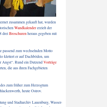
Internet zusammen gekauft hat, wurden
storischen
Wandkalender
erzielt der
8 drei
Broschuren
heraus gegeben mit
rde passend zum wechselnden Motto
 So klettert er auf Dachböden, um
der Angst“. Rund ein Dutzend
Vorträge
rten, die aus ihren Fachgebieten
ch des zum früher zum Herzogtum
lackenwerth, heute Ostrov.
altung und Stadtarchiv Lauenburg, Wasser-