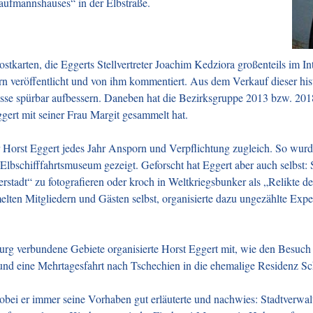
ufmannshauses“ in der Elbstraße.
stkarten, die Eggerts Stellvertreter Joachim Kedziora großenteils im 
ern veröffentlicht und von ihm kommentiert. Aus dem Verkauf dieser hi
sse spürbar aufbessern. Daneben hat die Bezirksgruppe 2013 bzw. 201
gert mit seiner Frau Margit gesammelt hat.
 Horst Eggert jedes Jahr Ansporn und Verpflichtung zugleich. So wu
 Elbschifffahrtsmuseum gezeigt. Geforscht hat Eggert aber auch selbst:
stadt“ zu fotografieren oder kroch in Weltkriegsbunker als „Relikte 
elten Mitgliedern und Gästen selbst, organisierte dazu ungezählte Expe
burg verbundene Gebiete organisierte Horst Eggert mit, wie den Besu
 eine Mehrtagesfahrt nach Tschechien in die ehemalige Residenz Sch
 wobei er immer seine Vorhaben gut erläuterte und nachwies: Stadtverw