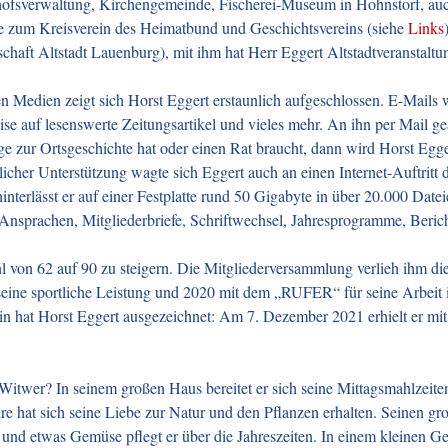
edhofsverwaltung, Kirchengemeinde, Fischerei-Museum in Hohnstorf, au
ie zum Kreisverein des Heimatbund und Geschichtsvereins (siehe
Links
aft Altstadt Lauenburg), mit ihm hat Herr Eggert Altstadtveranstaltu
 Medien zeigt sich Horst Eggert erstaunlich aufgeschlossen. E-Mails w
ise auf lesenswerte Zeitungsartikel und vieles mehr. An ihn per Mail ge
 zur Ortsgeschichte hat oder einen Rat braucht, dann wird Horst Egger
icher Unterstützung wagte sich Eggert auch an einen Internet-Auftritt 
interlässt er auf einer Festplatte rund 50 Gigabyte in über 20.000 Dat
 Ansprachen, Mitgliederbriefe, Schriftwechsel, Jahresprogramme, Berich
hl von 62 auf 90 zu steigern. Die Mitgliederversammlung verlieh ihm di
r seine sportliche Leistung und 2020 mit dem „RUFER“ für seine Arbei
 hat Horst Eggert ausgezeichnet: Am 7. Dezember 2021 erhielt er mit
 Witwer? In seinem großen Haus bereitet er sich seine Mittagsmahlzei
hre hat sich seine Liebe zur Natur und den Pflanzen erhalten. Seinen gr
und etwas Gemüse pflegt er über die Jahreszeiten. In einem kleinen G