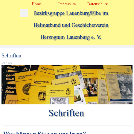
Direkt zum Seiteninhalt
Menü überspringen
Home
Impressum
Datenschutz
Menü überspringen
Bezirksgruppe Lauenburg/Elbe im
Heimatbund und Geschichtsverein
Herzogtum Lauenburg e. V.
Schriften
Schriften
Schriften
Was können Sie von uns lesen?