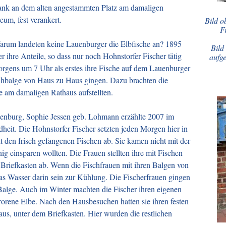
ank an dem alten angestammten Platz am damaligen
um, fest verankert.
Bild o
F
rum landeten keine Lauenburger die Elbfische an? 1895
Bild
r ihre Anteile, so dass nur noch Hohnstorfer Fischer tätig
aufge
rgens um 7 Uhr als erstes ihre Fische auf dem Lauenburger
ischbalge von Haus zu Haus gingen. Dazu brachten die
ie am damaligen Rathaus aufstellten.
nenburg, Sophie Jessen geb. Lohmann erzählte 2007 im
dheit. Die Hohnstorfer Fischer setzten jeden Morgen hier in
 den frisch gefangenen Fischen ab. Sie kamen nicht mit der
ig einsparen wollten. Die Frauen stellten ihre mit Fischen
 Briefkasten ab. Wenn die Fischfrauen mit ihren Balgen von
s Wasser darin sein zur Kühlung. Die Fischerfrauen gingen
 Balge. Auch im Winter machten die Fischer ihren eigenen
rorene Elbe. Nach den Hausbesuchen hatten sie ihren festen
s, unter dem Briefkasten. Hier wurden die restlichen