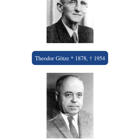
Theodor Götze * 1878, † 1954