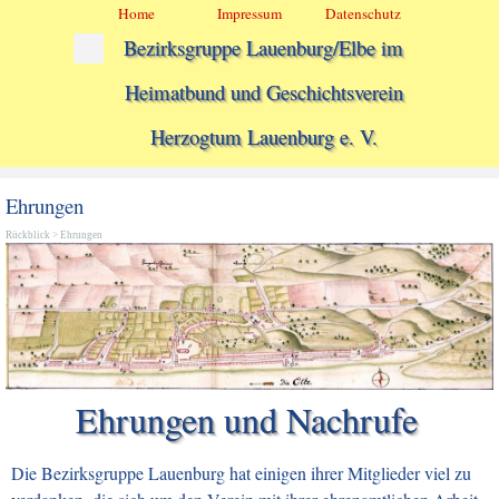
Direkt zum Seiteninhalt
Menü überspringen
Home
Impressum
Datenschutz
Menü überspringen
Bezirksgruppe Lauenburg/Elbe im
Heimatbund und Geschichtsverein
Herzogtum Lauenburg e. V.
Ehrungen
Rückblick
>
Ehrungen
Ehrungen und Nachrufe
Die Bezirksgruppe Lauenburg hat einigen ihrer Mitglieder viel zu