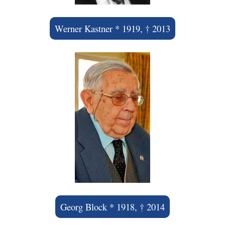
Werner Kastner * 1919, † 2013
Georg Block * 1918, † 2014