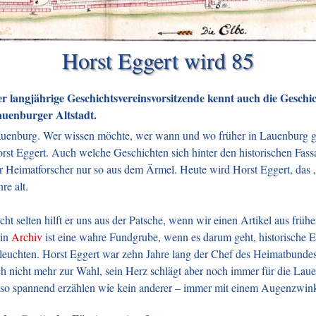
Horst Eggert wird 85
r langjährige Geschichtsvereinsvorsitzende kennt auch die Geschi
uenburger Altstadt.
uenburg. Wer wissen möchte, wer wann und wo früher in Lauenburg ge
rst Eggert. Auch welche Geschichten sich hinter den historischen Fassad
r Heimatforscher nur so aus dem Ärmel. Heute wird Horst Eggert, das „
hre alt.
cht selten hilft er uns aus der Patsche, wenn wir einen Artikel aus frü
ein
Archiv
ist eine wahre Fundgrube, wenn es darum geht, historische Er
leuchten. Horst Eggert war zehn Jahre lang der Chef des Heimatbundes 
ch nicht mehr zur Wahl, sein Herz schlägt aber noch immer für die La
 so spannend erzählen wie kein anderer – immer mit einem Augenzwin