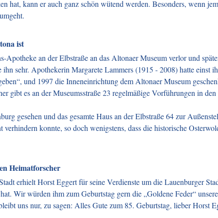
en hat, kann er auch ganz schön wütend werden. Besonders, wenn jeman
 umgeht.
tona ist
ths-Apotheke an der Elbstraße an das Altonaer Museum verlor und späte
 ihn sehr. Apothekerin Margarete Lammers (1915 - 2008) hatte einst i
geben“, und 1997 die Inneneinrichtung dem Altonaer Museum geschenkt,
ither gibt es an der Museumsstraße 23 regelmäßige Vorführungen in d
auenburg gesehen und das gesamte Haus an der Elbstraße 64 zur Außens
 verhindern konnte, so doch wenigstens, dass die historische Osterwol
den Heimatforscher
adt erhielt Horst Eggert für seine Verdienste um die Lauenburger Stad
 hat. Wir würden ihm zum Geburtstag gern die „Goldene Feder“ unserer 
leibt uns nur, zu sagen: Alles Gute zum 85. Geburtstag, lieber Horst E