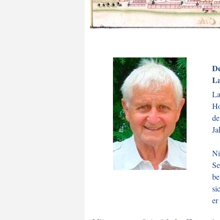
De
La
La
Ho
de
Ja
Ni
S
be
si
er