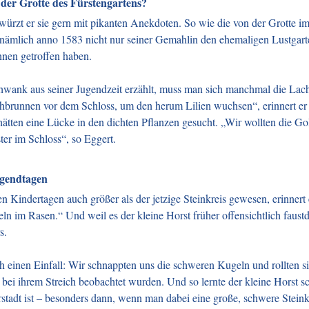
 der Grotte des Fürstengartens?
rzt er sie gern mit pikanten Anekdoten. So wie die von der Grotte im F
 nämlich anno 1583 nicht nur seiner Gemahlin den ehemaligen Lustgart
innen getroffen haben.
hwank aus seiner Jugendzeit erzählt, muss man sich manchmal die La
chbrunnen vor dem Schloss, um den herum Lilien wuchsen“, erinnert er 
ten eine Lücke in den dichten Pflanzen gesucht. „Wir wollten die Gold
er im Schloss“, so Eggert.
ugendtagen
en Kindertagen auch größer als der jetzige Steinkreis gewesen, erinnert
 im Rasen.“ Und weil es der kleine Horst früher offensichtlich faustdi
s.
ch einen Einfall: Wir schnappten uns die schweren Kugeln und rollten si
ei ihrem Streich beobachtet wurden. Und so lernte der kleine Horst s
stadt ist – besonders dann, wenn man dabei eine große, schwere Steink