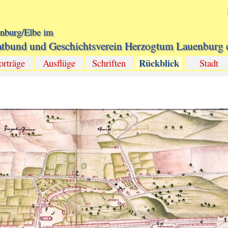
Menü überspringen
nburg/Elbe im
tbund und Geschichtsverein Herzogtum Lauenburg e
Menü überspringen
Rückblick
▼
orträge
▼
Ausflüge
Schriften
▼
Stadt