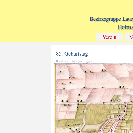
Direkt zum Seiteninhalt
Bezirksgruppe Laue
Heima
Verein
V
85. Geburtstag
Rückblick
>
Ehrungen
>
Eggert