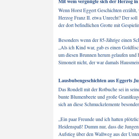
Mit wem vergnügte sich der Herzog in
Wenn Horst Eggert Geschichten erzählt, wü
Herzog Franz II. etwa Unrecht? Der soll
der dort befindlichen Grotte mit Gespiel
Besonders wenn der 85-Jährige einen Sc
„Als ich Kind war, gab es einen Goldfis
um diesen Brunnen herum gelaufen und hät
Simoneit nicht, der war damals Hausmeist
Lausbubengeschichten aus Eggerts J
Das Rondell mit der Rotbuche sei in sein
bunte Blumenbeete und große Granitkugeln
sich an diese Schmuckelemente besonder
„Ein paar Freunde und ich hatten plötzli
Heidenspaß! Dumm nur, dass die Jungen b
Aufstieg über den Wallweg aus der Unter