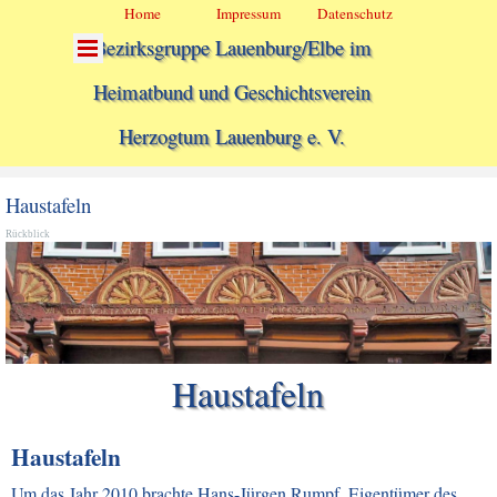
Direkt zum Seiteninhalt
Menü überspringen
Home
Impressum
Datenschutz
Menü überspringen
Bezirksgruppe Lauenburg/Elbe im
Heimatbund und Geschichtsverein
Herzogtum Lauenburg e. V.
Haustafeln
Rückblick
Haustafeln
Haustafeln
Um das Jahr 2010 brachte Hans-Jürgen Rumpf, Eigentümer des