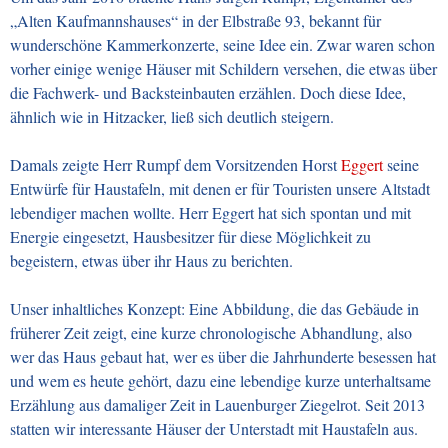
„Alten Kaufmannshauses“ in der Elbstraße 93, bekannt für
wunderschöne Kammerkonzerte, seine Idee ein. Zwar waren schon
vorher einige wenige Häuser mit Schildern versehen, die etwas über
die Fachwerk- und Backsteinbauten erzählen. Doch diese Idee,
ähnlich wie in Hitzacker, ließ sich deutlich steigern.
Damals zeigte Herr Rumpf dem Vorsitzenden Horst
Eggert
seine
Entwürfe für Haustafeln, mit denen er für Touristen unsere Altstadt
lebendiger machen wollte. Herr Eggert hat sich spontan und mit
Energie eingesetzt, Hausbesitzer für diese Möglichkeit zu
begeistern, etwas über ihr Haus zu berichten.
Unser inhaltliches Konzept: Eine Abbildung, die das Gebäude in
früherer Zeit zeigt, eine kurze chronologische Abhandlung, also
wer das Haus gebaut hat, wer es über die Jahrhunderte besessen hat
und wem es heute gehört, dazu eine lebendige kurze unterhaltsame
Erzählung aus damaliger Zeit in Lauenburger Ziegelrot. Seit 2013
statten wir interessante Häuser der Unterstadt mit Haustafeln aus.